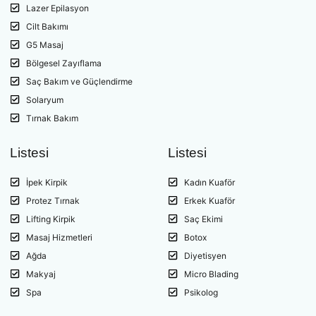
Lazer Epilasyon
Cilt Bakımı
G5 Masaj
Bölgesel Zayıflama
Saç Bakım ve Güçlendirme
Solaryum
Tırnak Bakım
Listesi
Listesi
İpek Kirpik
Kadın Kuaför
Protez Tırnak
Erkek Kuaför
Lifting Kirpik
Saç Ekimi
Masaj Hizmetleri
Botox
Ağda
Diyetisyen
Makyaj
Micro Blading
Spa
Psikolog