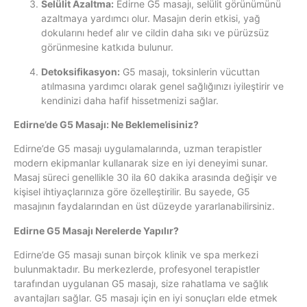
Selülit Azaltma:
Edirne G5 masajı, selülit görünümünü
azaltmaya yardımcı olur. Masajın derin etkisi, yağ
dokularını hedef alır ve cildin daha sıkı ve pürüzsüz
görünmesine katkıda bulunur.
Detoksifikasyon:
G5 masajı, toksinlerin vücuttan
atılmasına yardımcı olarak genel sağlığınızı iyileştirir ve
kendinizi daha hafif hissetmenizi sağlar.
Edirne’de G5 Masajı: Ne Beklemelisiniz?
Edirne’de G5 masajı uygulamalarında, uzman terapistler
modern ekipmanlar kullanarak size en iyi deneyimi sunar.
Masaj süreci genellikle 30 ila 60 dakika arasında değişir ve
kişisel ihtiyaçlarınıza göre özelleştirilir. Bu sayede, G5
masajının faydalarından en üst düzeyde yararlanabilirsiniz.
Edirne G5 Masajı Nerelerde Yapılır?
Edirne’de G5 masajı sunan birçok klinik ve spa merkezi
bulunmaktadır. Bu merkezlerde, profesyonel terapistler
tarafından uygulanan G5 masajı, size rahatlama ve sağlık
avantajları sağlar. G5 masajı için en iyi sonuçları elde etmek