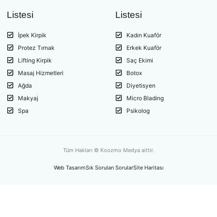
Listesi
Listesi
İpek Kirpik
Kadın Kuaför
Protez Tırnak
Erkek Kuaför
Lifting Kirpik
Saç Ekimi
Masaj Hizmetleri
Botox
Ağda
Diyetisyen
Makyaj
Micro Blading
Spa
Psikolog
Tüm Hakları © Koozmo Medya aittir.
Web Tasarım
Sık Sorulan Sorular
Site Haritası